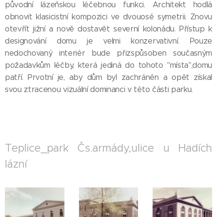
původní lázeňskou léčebnou funkci. Architekt hodlá
obnovit klasicistní kompozici ve dvouosé symetrii. Znovu
otevřít jižní a nově dostavět severní kolonádu. Přístup k
designování domu je velmi konzervativní. Pouze
nedochovaný interiér bude přizspůsoben současným
požadavkům léčby, která jediná do tohoto "místa",domu
patří. Prvotní je, aby dům byl zachráněn a opět získal
svou ztracenou vizuální dominanci v této části parku.
Teplice_park Čs.armády,ulice u Hadích
lázní