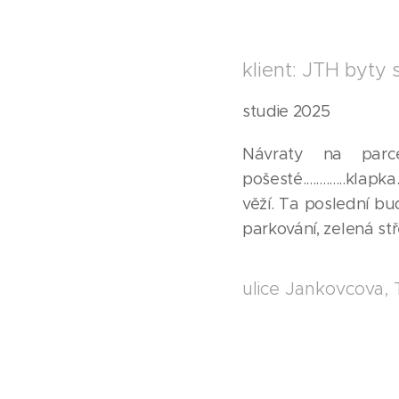
klient: JTH byty s
studie 2025
Návraty na parc
pošesté.............k
věží. Ta poslední bu
parkování, zelená střeš
ulice Jankovcova, 