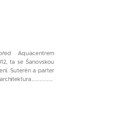
před Aquacentrem
 2012, ta se Šanovskou
ení. Suterén a parter
tura...................