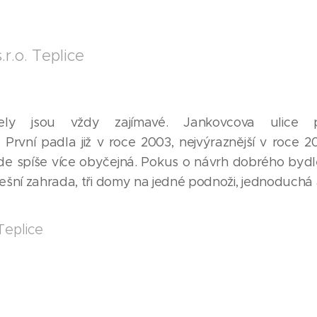
.r.o. Teplice
ely jsou vždy zajímavé. Jankovcova ulice 
lapka. První padla již v roce 2003, nejvýraznější v roce
de spíše více obyčejná. Pokus o návrh dobrého bydl
ní zahrada, tři domy na jedné podnoži, jednoduchá architek
Teplice