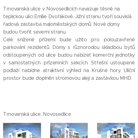
Trnovanská ulice v Novosedlicích navazuje těsně na
teplickou ulici Emílie Dvořákové. Jižní stranu tvoří souvislá
řadová zástavba maloměstských domů. Nové domy
budou tvořit severní stranu.
Celé snížené přízemí bude užito pro polouzavřené
parkování rezidentů. Domy s různorodou skladbou bytů
odstoupených od ulice budou nabízet komerční jednotky
v samostatných přízemních sekcích. Střešní ustoupené
podlaží nabídne atraktivní výhled na Krušné hory. Uliční
prostor bude doplněn stromovou alejí a zastávkou MHD.
Trnovanská ulice, Novosedlice