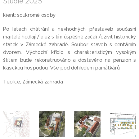
Studie 2025
klient: soukromé osoby
Po letech chátrání a nevhodných přestaveb současní
majitelé hodlají / a už s tím úspěšně začali /oživit historický
statek v Zámecké zahradě. Soubor staveb s centálním
dvorem. Východní křídlo s charakteristicým vysokým
štítem bude rekonstruováno a dostavěno na penzion s
klasickou hospodou. Vše pod dohledem památkářů.
Teplice, Zámecká zahrada