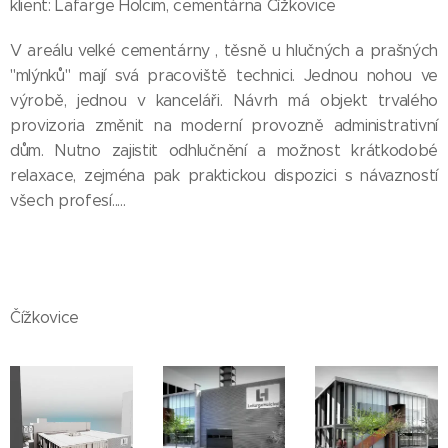
klient: Lafarge Holcim, cementárna Čížkovice
V areálu velké cementárny , těsně u hlučných a prašných
"mlýnků" mají svá pracoviště technici. Jednou nohou ve
výrobě, jednou v kanceláři. Návrh má objekt trvalého
provizoria změnit na moderní provozně administrativní
dům. Nutno zajistit odhlučnění a možnost krátkodobé
relaxace, zejména pak praktickou dispozici s návazností
všech profesí.....
Čížkovice