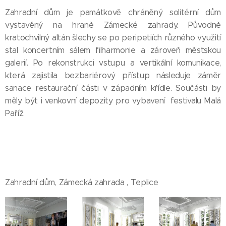
Zahradní dům je památkově chráněný solitérní dům
vystavěný na hraně Zámecké zahrady. Původně
kratochvilný altán šlechy se po peripetiích různého využití
stal koncertním sálem filharmonie a zároveň městskou
galerií. Po rekonstrukci vstupu a vertikální komunikace,
která zajistila bezbariérový přístup následuje záměr
sanace restaurační části v západním křídle. Součásti by
měly být i venkovní depozity pro vybavení festivalu Malá
Paříž.
Zahradní dům, Zámecká zahrada , Teplice